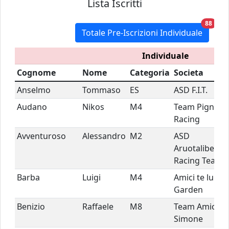
Lista Iscritti
unre
88
Totale Pre-Iscrizioni Individuale
Individuale
Cognome
Nome
Categoria
Societa
Anselmo
Tommaso
ES
ASD F.I.T.
Audano
Nikos
M4
Team Pignuni
Racing
Avventuroso
Alessandro
M2
ASD
Aruotalibera
Racing Team
Barba
Luigi
M4
Amici te lu
Garden
Benizio
Raffaele
M8
Team Amici Di
Simone