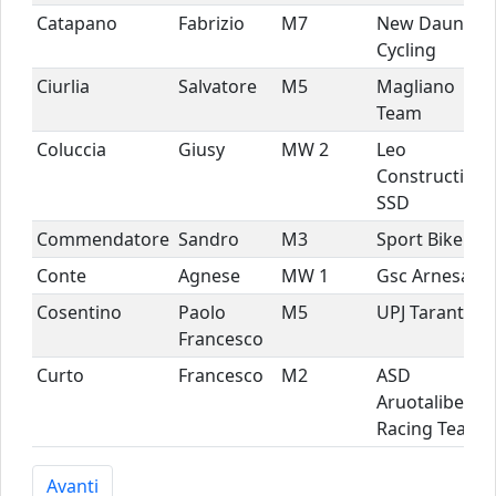
Catapano
Fabrizio
M7
New Daunia
Cycling
Ciurlia
Salvatore
M5
Magliano
Team
Coluccia
Giusy
MW 2
Leo
Constructions
SSD
Commendatore
Sandro
M3
Sport Bike
Conte
Agnese
MW 1
Gsc Arnesano
Cosentino
Paolo
M5
UPJ Taranto
Francesco
Curto
Francesco
M2
ASD
Aruotalibera
Racing Team
Avanti