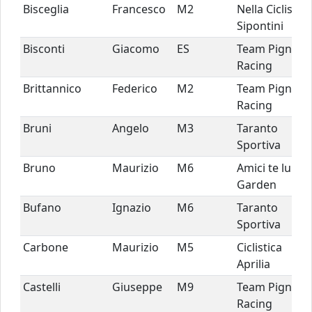
Bisceglia
Francesco
M2
Nella Ciclisti
Sipontini
Bisconti
Giacomo
ES
Team Pignuni
Racing
Brittannico
Federico
M2
Team Pignuni
Racing
Bruni
Angelo
M3
Taranto
Sportiva
Bruno
Maurizio
M6
Amici te lu
Garden
Bufano
Ignazio
M6
Taranto
Sportiva
Carbone
Maurizio
M5
Ciclistica
Aprilia
Castelli
Giuseppe
M9
Team Pignuni
Racing