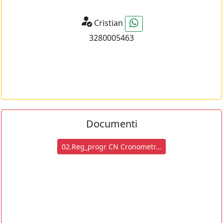
Cristian
3280005463
Documenti
02.Reg_progr CN Cronometr...