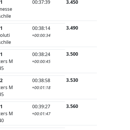
1
00:37:39
3.450
messe
chile
3.490
1
00:38:14
oluti
+00:00:34
chile
3.500
1
00:38:24
ers M
+00:00:45
35
3.530
2
00:38:58
ers M
+00:01:18
35
3.560
1
00:39:27
ers M
+00:01:47
40