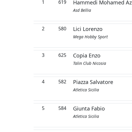
1
619
Hammedi Mohamed Az
Asd Bellia
2
580
Lici Lorenzo
Mega Hobby Sport
3
625
Copia Enzo
Talin Club Nicosia
4
582
Piazza Salvatore
Atletica Sicilia
5
584
Giunta Fabio
Atletica Sicilia