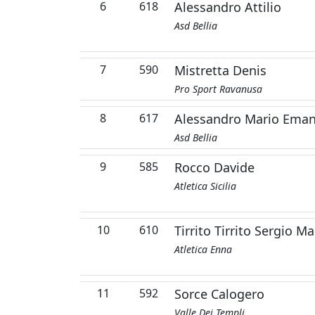
6
618
Alessandro Attilio
Asd Bellia
7
590
Mistretta Denis
Pro Sport Ravanusa
8
617
Alessandro Mario Eman
Asd Bellia
9
585
Rocco Davide
Atletica Sicilia
10
610
Tirrito Tirrito Sergio Ma
Atletica Enna
11
592
Sorce Calogero
Valle Dei Templi