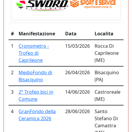
#
Manifestazione
Data
Localita
1
Cronometro -
15/03/2026
Rocca Di
Trofeo di
Caprileone
Caprileone
(ME)
2
MedioFondo di
26/04/2026
Bisacquino
Bisacquino
(PA)
3
2° Trofeo bici in
14/06/2026
Castroreale
Comune
(ME)
4
GranFondo della
28/06/2026
Santo
Ceramica 2026
Stefano Di
Camastra