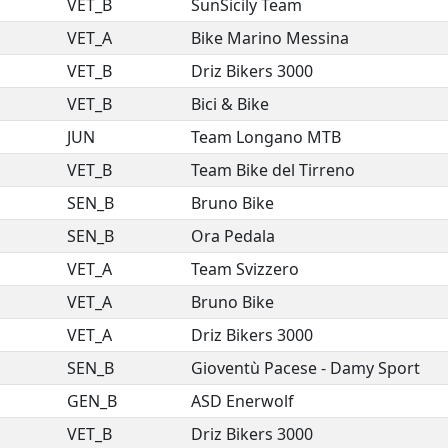
VET_B
SunSicily Team
VET_A
Bike Marino Messina
VET_B
Driz Bikers 3000
VET_B
Bici & Bike
JUN
Team Longano MTB
VET_B
Team Bike del Tirreno
SEN_B
Bruno Bike
SEN_B
Ora Pedala
VET_A
Team Svizzero
VET_A
Bruno Bike
VET_A
Driz Bikers 3000
SEN_B
Gioventù Pacese - Damy Sport
GEN_B
ASD Enerwolf
VET_B
Driz Bikers 3000