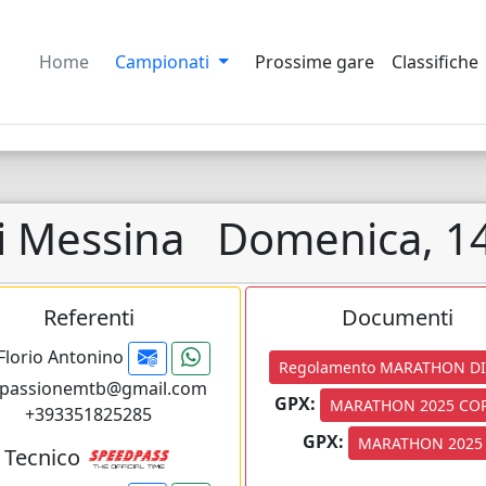
Home
Campionati
Prossime gare
Classifiche
i Messina
Domenica, 1
Referenti
Documenti
Florio Antonino
Regolamento MARATHON DI 
passionemtb@gmail.com
GPX:
MARATHON 2025 CO
+393351825285
GPX:
MARATHON 2025
Tecnico