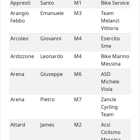
Appresti
Santo
M1
Bike Service
Arangio
Emanuele
M3
Team
Febbo
Melanzì
Vittoria
Arcoleo
Giovanni
M4
Esercito
Sme
Ardizzone
Leonardo
M4
Bike Marino
Messina
Arena
Giuseppe
M6
ASD
Michele
Viola
Arena
Pietro
M7
Zancle
Cycling
Team
Attard
James
M2
Acsi
Ciclismo
Messina