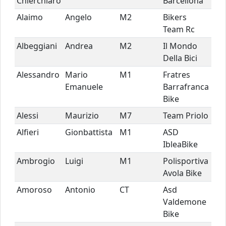
Chierchiaro
Barcellona
Alaimo
Angelo
M2
Bikers
Team Rc
Albeggiani
Andrea
M2
Il Mondo
Della Bici
Alessandro
Mario
M1
Fratres
Emanuele
Barrafranca
Bike
Alessi
Maurizio
M7
Team Priolo
Alfieri
Gionbattista
M1
ASD
IbleaBike
Ambrogio
Luigi
M1
Polisportiva
Avola Bike
Amoroso
Antonio
CT
Asd
Valdemone
Bike