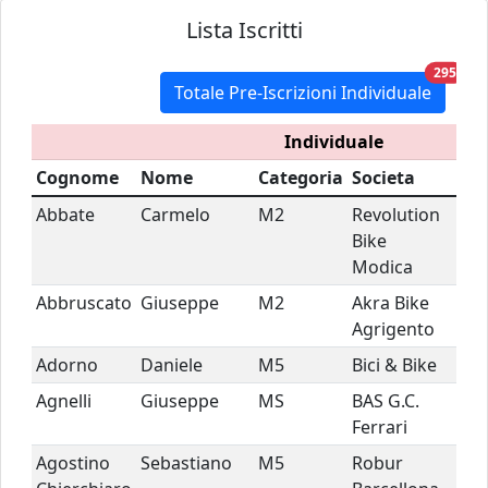
Lista Iscritti
unre
295
Totale Pre-Iscrizioni Individuale
Individuale
Cognome
Nome
Categoria
Societa
S
Abbate
Carmelo
M2
Revolution
Bike
Modica
Abbruscato
Giuseppe
M2
Akra Bike
Agrigento
Adorno
Daniele
M5
Bici & Bike
Agnelli
Giuseppe
MS
BAS G.C.
Ferrari
Agostino
Sebastiano
M5
Robur