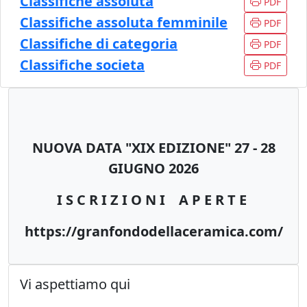
Classifiche assoluta
PDF
Classifiche assoluta femminile
PDF
Classifiche di categoria
PDF
Classifiche societa
PDF
NUOVA DATA "
XIX EDIZIONE" 27 - 28
GIUGNO 2026
I S C R I Z I O N I A P E R T E
https://granfondodellaceramica.com/
Vi aspettiamo qui