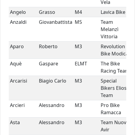
Vela
Angelo
Grasso
M4
Lavica Bike
Anzaldi
Giovanbattista
M5
Team
Melanzì
Vittoria
Aparo
Roberto
M3
Revolution
Bike Modica
Aquè
Gaspare
ELMT
The Bike
Racing Team
Arcarisi
Biagio Carlo
M3
Special
Bikers Elios
Team
Arcieri
Alessandro
M3
Pro Bike
Ramacca
Asta
Alessandro
M3
Team Nuova
Avir