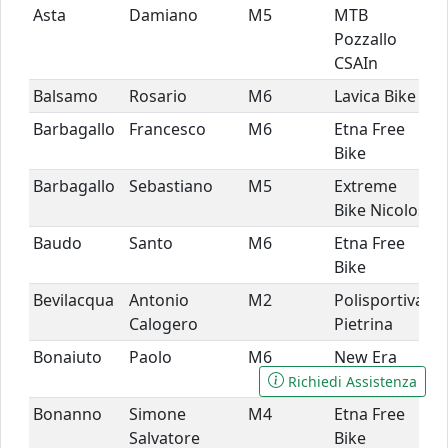
Asta
Damiano
M5
MTB
Pozzallo
CSAIn
Balsamo
Rosario
M6
Lavica Bike
Barbagallo
Francesco
M6
Etna Free
Bike
Barbagallo
Sebastiano
M5
Extreme
Bike Nicolosi
Baudo
Santo
M6
Etna Free
Bike
Bevilacqua
Antonio
M2
Polisportiva
Calogero
Pietrina
Bonaiuto
Paolo
M6
New Era
Cycling
Richiedi Assistenza
Bonanno
Simone
M4
Etna Free
Salvatore
Bike