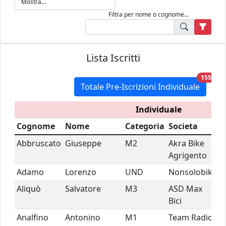
Filtra per nome o cognome...
Lista Iscritti
unre
155
Totale Pre-Iscrizioni Individuale
Individuale
Cognome
Nome
Categoria
Societa
Abbruscato
Giuseppe
M2
Akra Bike
Agrigento
Adamo
Lorenzo
UND
Nonsolobike
Aliquò
Salvatore
M3
ASD Max
Bici
Analfino
Antonino
M1
Team Radio