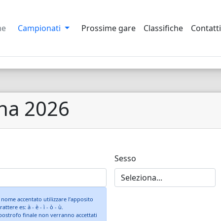
me
Campionati
Prossime gare
Classifiche
Contatti
tna 2026
Sesso
 nome accentato utilizzare l’apposito
rattere es: à - è - ì - ò - ù.
postrofo finale non verranno accettati