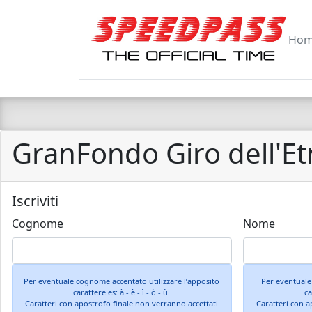
Ho
GranFondo Giro dell'E
Iscriviti
Cognome
Nome
Per eventuale cognome accentato utilizzare l’apposito
Per eventuale
carattere es: à - è - ì - ò - ù.
ca
Caratteri con apostrofo finale non verranno accettati
Caratteri con a