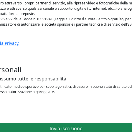
o attraverso i propri partner di servizio, alle riprese video e fotografiche della 
o e attraverso qualsiasi canale o supporto, digitale (tv, internet, etc…) o analogi
 piattaforme preposte.
 96 e 97 della Legge n. 633/1941 (Legge sul diritto d’autore), a titolo gratuito, per
anizzatore di autorizzare le società sponsor e i partner tecnici e di servizio dell’E
la Privacy.
rsonali
 assumo tutte le responsabilità
ertificato medico sportivo per scopi agonistici, di essere in buono stato di salute 
ressa autorizzazione a gareggiare.
Invia iscrizione