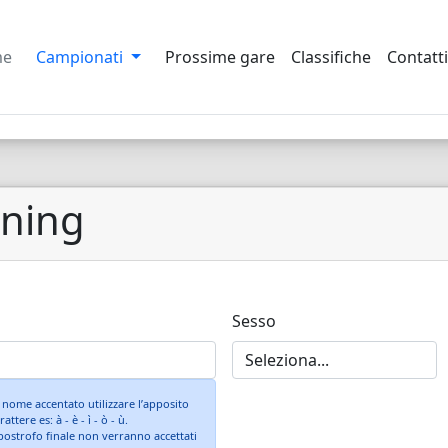
me
Campionati
Prossime gare
Classifiche
Contatti
nning
Sesso
 nome accentato utilizzare l’apposito
rattere es: à - è - ì - ò - ù.
postrofo finale non verranno accettati