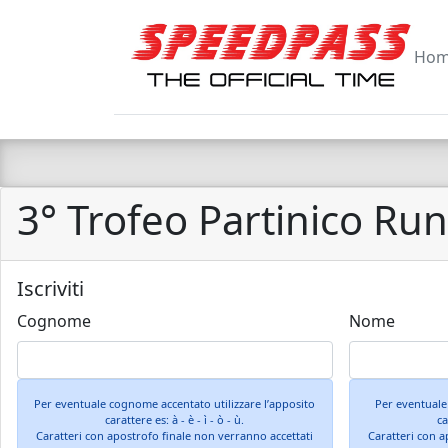
Ho
3° Trofeo Partinico Ru
Iscriviti
Cognome
Nome
Per eventuale cognome accentato utilizzare l’apposito
Per eventuale
carattere es: à - è - ì - ò - ù.
ca
Caratteri con apostrofo finale non verranno accettati
Caratteri con a